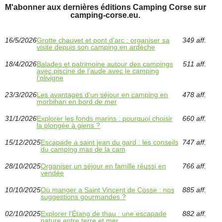
M'abonner aux dernières éditions Camping Corse sur
camping-corse.eu.
16/5/2026
Grotte chauvet et pont d'arc : organiser sa
349 aff.
visite depuis son camping en ardèche
18/4/2026
Balades et patrimoine autour des campings
511 aff.
avec piscine de l’aude avec le camping
l'olivigne
23/3/2026
Les avantages d'un séjour en camping en
478 aff.
morbihan en bord de mer
31/1/2026
Explorer les fonds marins : pourquoi choisir
660 aff.
la plongée à giens ?
15/12/2025
Escapade a saint jean du gard : les conseils
747 aff.
du camping mas de la cam
28/10/2025
Organiser un séjour en famille réussi en
766 aff.
vendée
10/10/2025
Où manger a Saint Vincent de Cosse : nos
885 aff.
suggestions gourmandes ?
02/10/2025
Explorer l'Étang de thau : une escapade
882 aff.
nature entre terre et mer