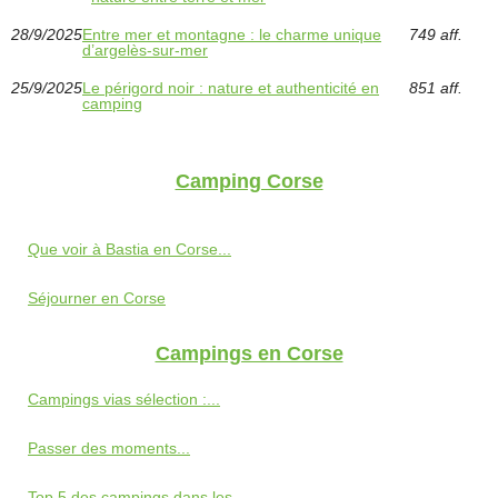
28/9/2025
Entre mer et montagne : le charme unique
749 aff.
d’argelès-sur-mer
25/9/2025
Le périgord noir : nature et authenticité en
851 aff.
camping
Camping Corse
Que voir à Bastia en Corse...
Séjourner en Corse
Campings en Corse
Campings vias sélection :...
Passer des moments...
Top 5 des campings dans les...