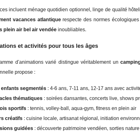
ces incluent ménage quotidien optionnel, linge de qualité hôteli
ment vacances atlantique
respecte des normes écologiques st
 plein air bel air vendée
inoubliables.
tions et activités pour tous les âges
amme d'animations varié distingue véritablement un
camping
nnelle propose :
 enfants segmentés
: 4-6 ans, 7-11 ans, 12-17 ans avec activi
acles thématiques
: soirées dansantes, concerts live, shows p
is sportifs
: tennis, volley-ball, aqua-gym, fitness en plein air
rs créatifs
: cuisine locale, artisanat régional, initiation enviro
sions guidées
: découverte patrimoine vendéen, sorties natur