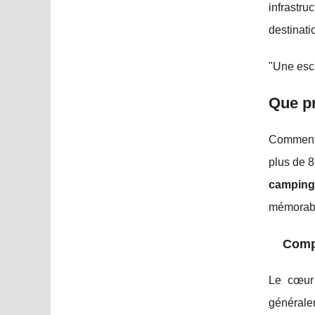
infrastru
destinati
"Une esca
Que pr
Comment 
plus de 8
camping 
mémorab
Comp
Le cœur
généralem