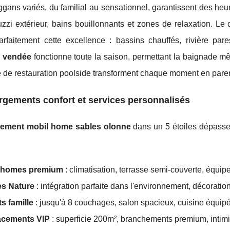
gans variés, du familial au sensationnel, garantissent des he
uzzi extérieur, bains bouillonnants et zones de relaxation. 
 parfaitement cette excellence : bassins chauffés, rivière 
e vendée
fonctionne toute la saison, permettant la baignade m
ce de restauration poolside transforment chaque moment en par
gements confort et services personnalisés
ement mobil home sables olonne
dans un 5 étoiles dépasse 
-homes premium
: climatisation, terrasse semi-couverte, éq
s Nature
: intégration parfaite dans l'environnement, décorat
s famille
: jusqu'à 8 couchages, salon spacieux, cuisine équip
cements VIP
: superficie 200m², branchements premium, intimi