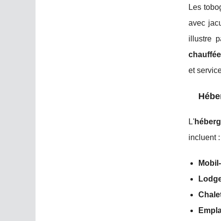
Les tobog
avec jac
illustre
chauffé
et servi
Héber
L'
héberg
incluent :
Mobil
Lodge
Chalet
Empla