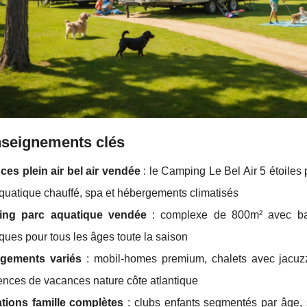
nseignements clés
es plein air bel air vendée
: le Camping Le Bel Air 5 étoile
quatique chauffé, spa et hébergements climatisés
ng parc aquatique vendée
: complexe de 800m² avec bass
ques pour tous les âges toute la saison
gements variés
: mobil-homes premium, chalets avec jacuzzi
ences de vacances nature côte atlantique
tions famille complètes
: clubs enfants segmentés par âge, s