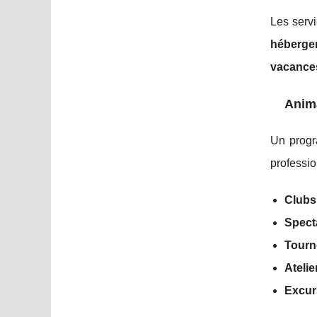
Les servi
héberge
vacances
Anima
Un progr
professio
Clubs
Spect
Tourno
Atelie
Excur