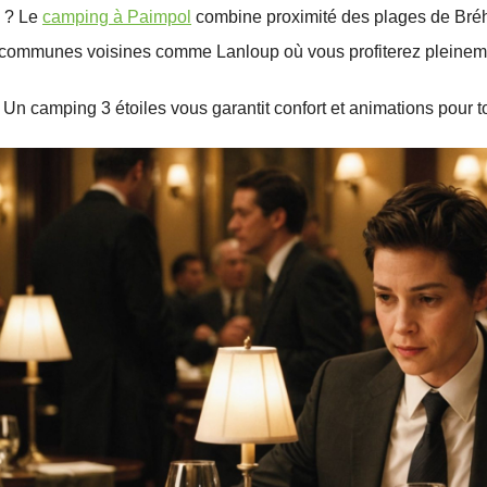
? Le
camping à Paimpol
combine proximité des plages de Bréhe
 communes voisines comme Lanloup où vous profiterez pleinem
Un camping 3
étoiles vous garantit confort et animations pour to