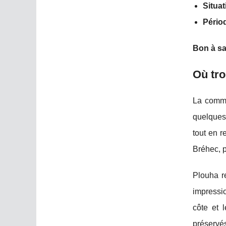
Situa
Pério
Bon à sa
Où tro
La commu
quelques 
tout en r
Bréhec, p
Plouha r
impressio
côte et 
préservé