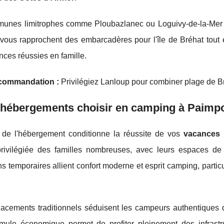
unes limitrophes comme Ploubazlanec ou Loguivy-de-la-Mer co
 vous rapprochent des embarcadères pour l'île de Bréhat tout
ces réussies en famille.
ecommandation :
Privilégiez Lanloup pour combiner plage de Br
 hébergements choisir en camping à Paimpo
 de l'hébergement conditionne la réussite de vos
vacances 
 privilégiée des familles nombreuses, avec leurs espaces d
ns temporaires allient confort moderne et esprit camping, part
acements traditionnels séduisent les campeurs authentiques 
rmule économique permet de profiter pleinement des infrastr