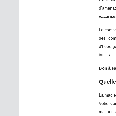
d'aménag
vacance
La compos
des com
d'héberg
inclus.
Bon à sa
Quelle
La magi
Votre
ca
matinées 