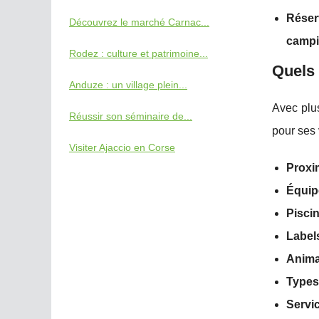
Réser
Découvrez le marché Carnac...
campi
Rodez : culture et patrimoine...
Quels 
Anduze : un village plein...
Avec plus
Réussir son séminaire de...
pour ses
Visiter Ajaccio en Corse
Proxi
Équip
Pisci
Labels
Anima
Types
Servi