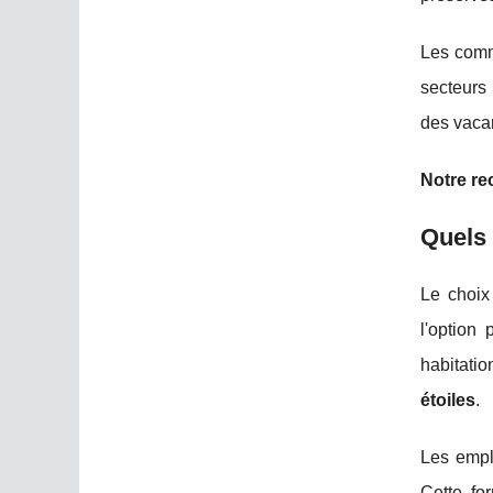
Les comm
secteurs
des vacan
Notre r
Quels
Le choix
l'option
habitatio
étoiles
.
Les empl
Cette fo