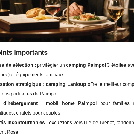
ints importants
es de sélection
: privilégier un
camping Paimpol 3 étoiles
ave
hec) et équipements familiaux
isation stratégique
:
camping Lanloup
offre le meilleur com
ions portuaires de Paimpol
 d'hébergement
:
mobil home Paimpol
pour familles 
tiques, chalets pour couples
ités incontournables
: excursions vers l'Île de Bréhat, rand
nit Rose