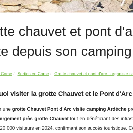
tte chauvet et pont d'a
ite depuis son campin
 Corse
Sorties en Corse
Grotte chauvet et pont d'arc : organiser sa
oi visiter la grotte Chauvet et le Pont d'A
r une
grotte Chauvet Pont d'Arc visite camping Ardèche
pr
ergement près grotte Chauvet
tout en bénéficiant des infras
620 000 visiteurs en 2024, confirmant son succès touristique.