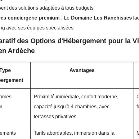
ent des solutions adaptées à tous budgets
ces conciergerie premium
: Le
Domaine Les Ranchisses
fac
ng avec ses équipes spécialisées
atif des Options d'Hébergement pour la Vis
 en Ardèche
Type
Avantages
bergement
homes
Proximité immédiate, confort moderne,
C
m
capacité jusqu'à 4 chambres, avec
f
terrasses privatives
ements
Tarifs abordables, immersion dans la
M