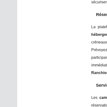
sécuriser
Réser
La plate
héberge
créneaux
Prévoyez
particip
immédiat
Ranchis
Servi
Les
cam
réservati