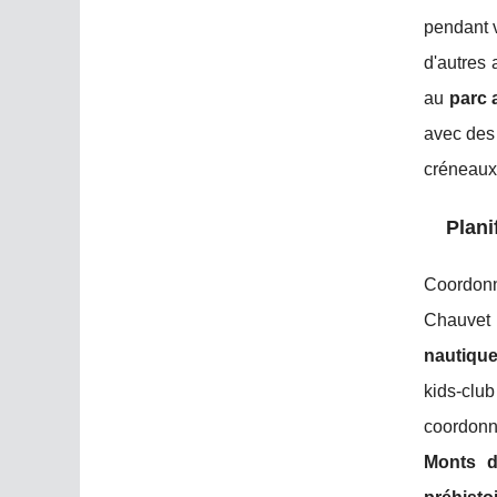
pendant 
d'autres 
au
parc 
avec des 
créneaux 
Plani
Coordonn
Chauvet 
nautiqu
kids-clu
coordonn
Monts d