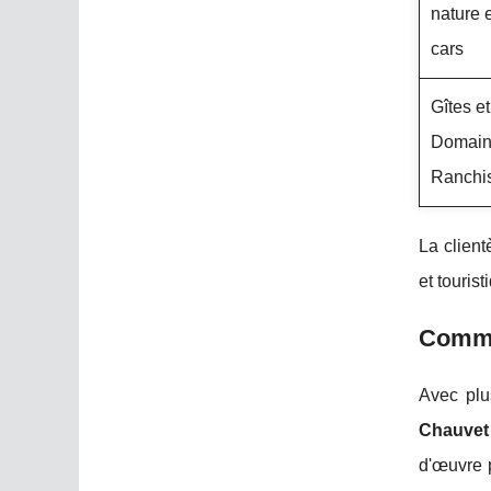
nature 
cars
Gîtes e
Domain
Ranchi
La client
et touris
Commen
Avec plu
Chauvet
d'œuvre p