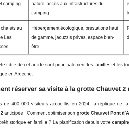
et camping-
nature, accès aux infrastructures du
e
camping
l
t chalets au
Hébergement écologique, prestations haut
R
e Les
de gamme, jacuzzis privés, espace bien-
d
sses
être
èle cible de cet article sont principalement les familles et les t
tique en Ardèche.
t réserver sa visite à la grotte Chauvet 2
s de 400 000 visiteurs accueillis en 2024, la réplique de l
 2
anticipée ! Comment optimiser son
grotte Chauvet Pont d'
réhistorique en famille ? La planification depuis votre
camping