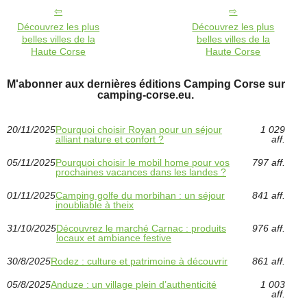
Découvrez les plus
Découvrez les plus
belles villes de la
belles villes de la
Haute Corse
Haute Corse
M'abonner aux dernières éditions Camping Corse sur
camping-corse.eu.
20/11/2025
Pourquoi choisir Royan pour un séjour
1 029
alliant nature et confort ?
aff.
05/11/2025
Pourquoi choisir le mobil home pour vos
797 aff.
prochaines vacances dans les landes ?
01/11/2025
Camping golfe du morbihan : un séjour
841 aff.
inoubliable à theix
31/10/2025
Découvrez le marché Carnac : produits
976 aff.
locaux et ambiance festive
30/8/2025
Rodez : culture et patrimoine à découvrir
861 aff.
05/8/2025
Anduze : un village plein d’authenticité
1 003
aff.