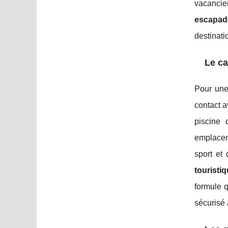
vacancier
escapad
destinati
Le ca
Pour un
contact 
piscine 
emplacem
sport et 
touristi
formule q
sécurisé