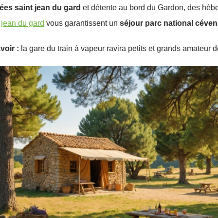
es saint jean du gard
et détente au bord du Gardon, des hé
t jean du gard
vous garantissent un
séjour parc national céve
voir :
la gare du train à vapeur ravira petits et grands amateur de