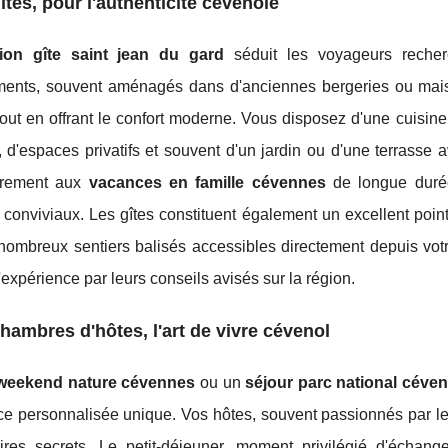
îtes, pour l'authenticité cévenole
tion gîte saint jean du gard
séduit les voyageurs recherc
ents, souvent aménagés dans d'anciennes bergeries ou maison
out en offrant le confort moderne. Vous disposez d'une cuisin
r, d'espaces privatifs et souvent d'un jardin ou d'une terrass
ièrement aux
vacances en famille cévennes
de longue durée
conviviaux. Les gîtes constituent également un excellent poin
ombreux sentiers balisés accessibles directement depuis votre
'expérience par leurs conseils avisés sur la région.
hambres d'hôtes, l'art de vivre cévenol
weekend nature cévennes
ou un
séjour parc national céve
e personnalisée unique. Vos hôtes, souvent passionnés par leu
raires secrets. Le petit-déjeuner, moment privilégié d'échan