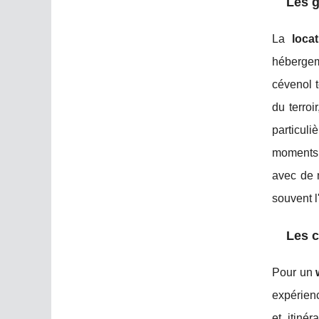
Les g
La
loca
hébergem
cévenol t
du terroi
particul
moments 
avec de n
souvent l
Les c
Pour un
expérienc
et itiné