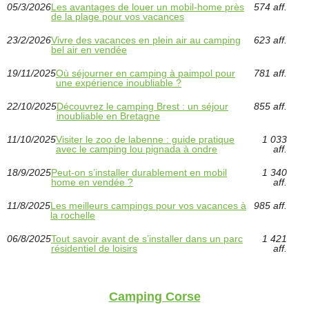
05/3/2026
Les avantages de louer un mobil-home près
574 aff.
de la plage pour vos vacances
23/2/2026
Vivre des vacances en plein air au camping
623 aff.
bel air en vendée
19/11/2025
Où séjourner en camping à paimpol pour
781 aff.
une expérience inoubliable ?
22/10/2025
Découvrez le camping Brest : un séjour
855 aff.
inoubliable en Bretagne
11/10/2025
Visiter le zoo de labenne : guide pratique
1 033
avec le camping lou pignada à ondre
aff.
18/9/2025
Peut-on s’installer durablement en mobil
1 340
home en vendée ?
aff.
11/8/2025
Les meilleurs campings pour vos vacances à
985 aff.
la rochelle
06/8/2025
Tout savoir avant de s’installer dans un parc
1 421
résidentiel de loisirs
aff.
Camping Corse