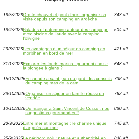
16/5/2026
Grotte chauvet et pont d'arc : organiser sa
343 aff.
visite depuis son camping en ardèche
18/4/2026
Balades et patrimoine autour des campings
504 aff.
avec piscine de l’aude avec le camping
l'olivigne
23/3/2026
Les avantages d'un séjour en camping en
471 aff.
morbihan en bord de mer
31/1/2026
Explorer les fonds marins : pourquoi choisir
648 aff.
la plongée à giens ?
15/12/2025
Escapade a saint jean du gard : les conseils
738 aff.
du camping mas de la cam
28/10/2025
Organiser un séjour en famille réussi en
762 aff.
vendée
10/10/2025
Où manger a Saint Vincent de Cosse : nos
880 aff.
suggestions gourmandes ?
28/9/2025
Entre mer et montagne : le charme unique
745 aff.
d’argelès-sur-mer
25/9/2025
Le périgord noir : nature et authenticité en
846 aff.