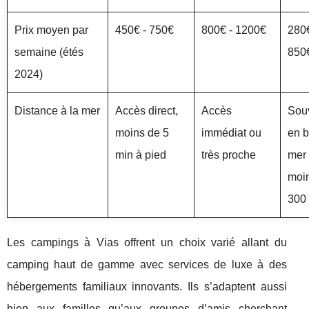
Prix moyen par
450€ - 750€
800€ - 1200€
280€
semaine (étés
850
2024)
Distance à la mer
Accès direct,
Accès
Sou
moins de 5
immédiat ou
en b
min à pied
très proche
mer 
moi
300
Les campings à Vias offrent un choix varié allant du
camping haut de gamme avec services de luxe à des
hébergements familiaux innovants. Ils s’adaptent aussi
bien aux familles qu’aux groupes d’amis cherchant