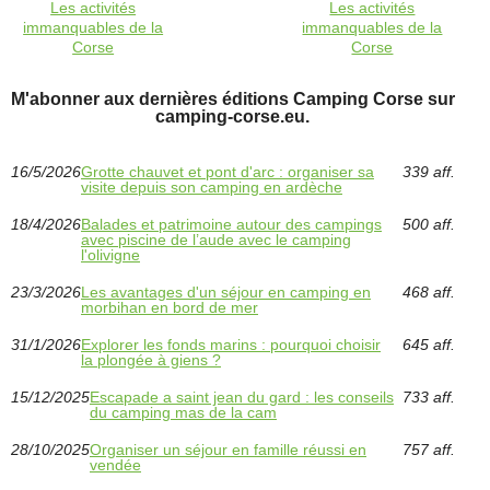
Les activités
Les activités
immanquables de la
immanquables de la
Corse
Corse
M'abonner aux dernières éditions Camping Corse sur
camping-corse.eu.
16/5/2026
Grotte chauvet et pont d'arc : organiser sa
339 aff.
visite depuis son camping en ardèche
18/4/2026
Balades et patrimoine autour des campings
500 aff.
avec piscine de l’aude avec le camping
l'olivigne
23/3/2026
Les avantages d'un séjour en camping en
468 aff.
morbihan en bord de mer
31/1/2026
Explorer les fonds marins : pourquoi choisir
645 aff.
la plongée à giens ?
15/12/2025
Escapade a saint jean du gard : les conseils
733 aff.
du camping mas de la cam
28/10/2025
Organiser un séjour en famille réussi en
757 aff.
vendée