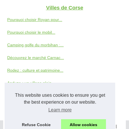
Villes de Corse
Pourquoi choisir Royan pour...
Pourquoi choisir le mobil...
Camping golfe du morbihan :...
Découvrez le marché Carnac...
Rodez : culture et patrimoine...
Anduze : un village plein...
This website uses cookies to ensure you get
Réussir son séminaire de...
the best experience on our website.
Visiter Ajaccio en Corse
Learn more
Refuse Cookie
Allow cookies
© 2026
Camping-corse.eu
|
Voir votre portail
|
Cookies Policy
|