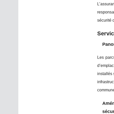
L’assur
responsab
sécurité 
Servic
Panor
Les parc
d’emplac
installés
infrastr
communes,
Amén
sécur