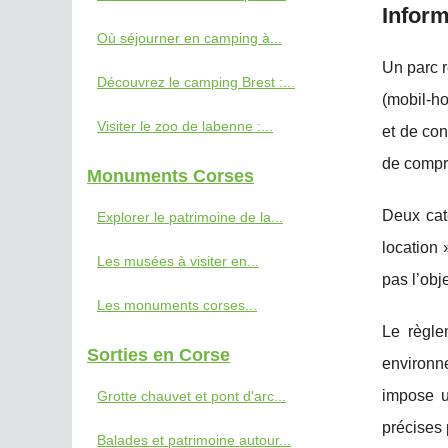
Inform
Où séjourner en camping à...
Un parc r
Découvrez le camping Brest :...
(mobil-h
Visiter le zoo de labenne :...
et de con
de compre
Monuments Corses
Deux cat
Explorer le patrimoine de la...
location 
Les musées à visiter en...
pas l’obj
Les monuments corses...
Le règle
Sorties en Corse
environne
impose un
Grotte chauvet et pont d'arc...
précises 
Balades et patrimoine autour...