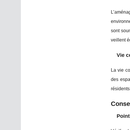
L’aménag
environne
sont soum
veillent 
Vie c
La vie co
des espa
résidents
Consei
Point