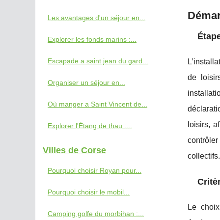
Démar
Les avantages d'un séjour en...
Étape
Explorer les fonds marins :...
Escapade a saint jean du gard...
L’install
de loisi
Organiser un séjour en...
installat
Où manger a Saint Vincent de...
déclarat
loisirs, 
Explorer l'Étang de thau :...
contrôler
Villes de Corse
collectifs.
Pourquoi choisir Royan pour...
Critè
Pourquoi choisir le mobil...
Le choix
Camping golfe du morbihan :...