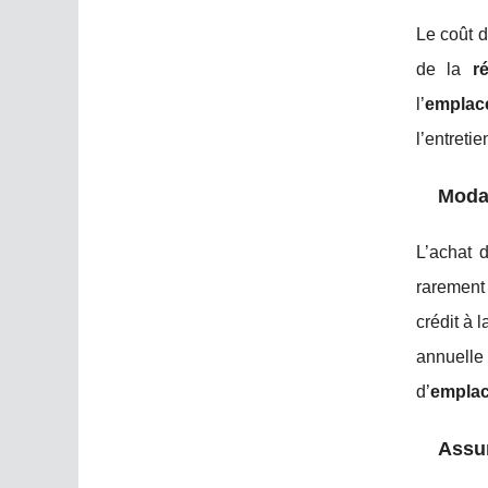
Le coût d
de la
r
l’
emplac
l’entreti
Modal
L’achat 
rarement 
crédit à 
annuelle
d’
empla
Assu