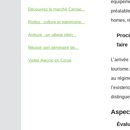
équipeme
Découvrez le marché Carnac...
préalable
homes, ré
Rodez : culture et patrimoine...
Anduze : un village plein...
Procé
faire
Réussir son séminaire de...
L’arrivée
Visiter Ajaccio en Corse
tourisme.
au régime
l’existen
distingue
Aspect
Évalu