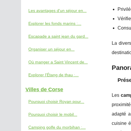
Privil
Les avantages d'un séjour en...
Vérifi
Explorer les fonds marins :...
Consul
Escapade a saint jean du gard...
La divers
Organiser un séjour en...
destinati
Où manger a Saint Vincent de...
Panora
Explorer l'Étang de thau :...
Prése
Villes de Corse
Les
camp
Pourquoi choisir Royan pour...
proximité
adapté a
Pourquoi choisir le mobil...
cuisine 
Camping golfe du morbihan :...