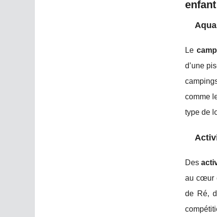
enfant
Aquap
Le
camp
d’une pis
campings 
comme les
type de l
Activ
Des
acti
au cœur d
de Ré, d
compétiti