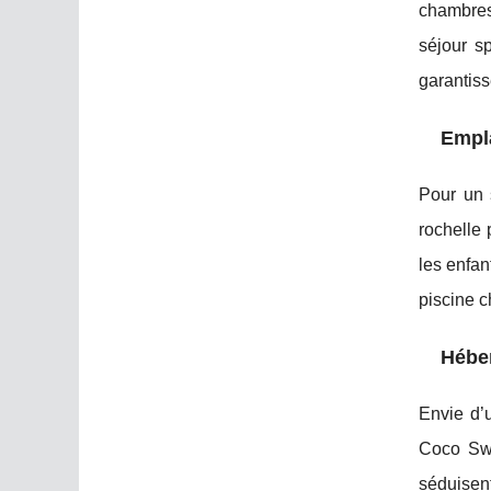
chambres
séjour s
garantiss
Empla
Pour un 
rochelle 
les enfan
piscine c
Héber
Envie d’u
Coco Swe
séduisent