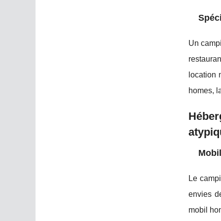
Spéci
Un campin
restauran
location 
homes, la
Héber
atypi
Mobil
Le campi
envies d
mobil hom