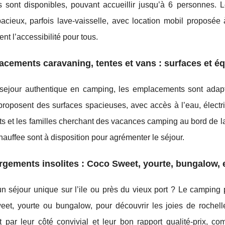
 sont disponibles, pouvant accueillir jusqu’à 6 personnes. L
pacieux, parfois lave-vaisselle, avec location mobil propos
ent l’accessibilité pour tous.
cements caravaning, tentes et vans : surfaces et 
sejour authentique en camping, les emplacements sont adap
proposent des surfaces spacieuses, avec accès à l’eau, électric
ts et les familles cherchant des vacances camping au bord de la
hauffee sont à disposition pour agrémenter le séjour.
gements insolites : Coco Sweet, yourte, bungalow, 
n séjour unique sur l’ile ou près du vieux port ? Le camping 
et, yourte ou bungalow, pour découvrir les joies de rochel
 par leur côté convivial et leur bon rapport qualité-prix, co