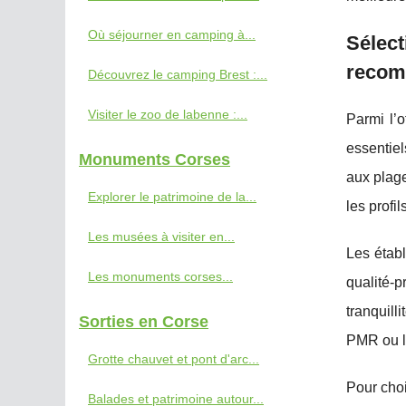
Où séjourner en camping à...
Sélect
recom
Découvrez le camping Brest :...
Visiter le zoo de labenne :...
Parmi l’
essentiel
Monuments Corses
aux plag
Explorer le patrimoine de la...
les profil
Les musées à visiter en...
Les établ
Les monuments corses...
qualité-
tranquill
Sorties en Corse
PMR ou l
Grotte chauvet et pont d'arc...
Pour choi
Balades et patrimoine autour...