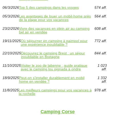
06/3/2026
Top 5 des campings dans les vosges
574 aff.
05/3/2026
Les avantages de louer un mobil-home près
564 aff.
de la plage pour vos vacances
23/2/2026
Vivre des vacances en plein air au camping
608 aff.
bel air en vendée
19/11/2025
Où séjourner en camping à paimpol pour
772 aff.
une expérience inoubliable ?
22/10/2025
Découvrez le camping Brest : un séjour
844 aff.
inoubliable en Bretagne
11/10/2025
Visiter le zoo de labenne : guide pratique
1 023
avec le camping lou pignada à ondre
aff.
18/9/2025
Peut-on s’installer durablement en mobil
1 332
home en vendée ?
aff.
11/8/2025
Les meilleurs campings pour vos vacances à
978 aff.
la rochelle
Camping Corse