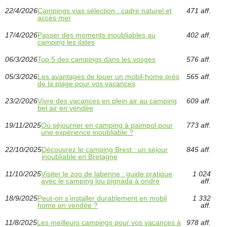
22/4/2026
Campings vias sélection : cadre naturel et
471 aff.
accès mer
17/4/2026
Passer des moments inoubliables au
402 aff.
camping les ilates
06/3/2026
Top 5 des campings dans les vosges
576 aff.
05/3/2026
Les avantages de louer un mobil-home près
565 aff.
de la plage pour vos vacances
23/2/2026
Vivre des vacances en plein air au camping
609 aff.
bel air en vendée
19/11/2025
Où séjourner en camping à paimpol pour
773 aff.
une expérience inoubliable ?
22/10/2025
Découvrez le camping Brest : un séjour
845 aff.
inoubliable en Bretagne
11/10/2025
Visiter le zoo de labenne : guide pratique
1 024
avec le camping lou pignada à ondre
aff.
18/9/2025
Peut-on s’installer durablement en mobil
1 332
home en vendée ?
aff.
11/8/2025
Les meilleurs campings pour vos vacances à
978 aff.