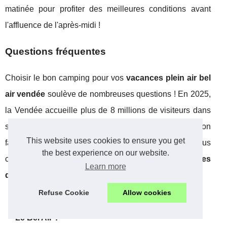
matinée pour profiter des meilleures conditions avant
l'affluence de l'après-midi !
Questions fréquentes
Choisir le bon camping pour vos
vacances plein air bel
air vendée
soulève de nombreuses questions ! En 2025,
la Vendée accueille plus de 8 millions de visiteurs dans
ses campings, confirmant son statut de destination
This website uses cookies to ensure you get
favorite. Voici les réponses aux interrogations les plus
the best experience on our website.
courantes concernant notre
camping 5 étoiles sables
Learn more
d'olonne
.
Refuse Cookie
Allow cookies
Quels sont les tarifs pour un séjour au Camping
Le Bel Air ?