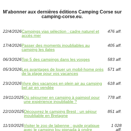
M'abonner aux dernières éditions Camping Corse sur
camping-corse.eu.
22/4/2026
Campings vias sélection : cadre naturel et
476 aff.
accès mer
17/4/2026
Passer des moments inoubliables au
405 aff.
camping les ilates
06/3/2026
Top 5 des campings dans les vosges
583 aff.
05/3/2026
Les avantages de louer un mobil-home près
571 aff.
de la plage pour vos vacances
23/2/2026
Vivre des vacances en plein air au camping
618 aff.
bel air en vendée
19/11/2025
Où séjourner en camping à paimpol pour
778 aff.
une expérience inoubliable ?
22/10/2025
Découvrez le camping Brest : un séjour
851 aff.
inoubliable en Bretagne
11/10/2025
Visiter le zoo de labenne : guide pratique
1 028
avec le camping lou pignada à ondre
aff.