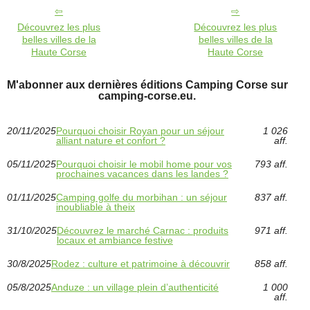
Découvrez les plus
Découvrez les plus
belles villes de la
belles villes de la
Haute Corse
Haute Corse
M'abonner aux dernières éditions Camping Corse sur
camping-corse.eu.
20/11/2025
Pourquoi choisir Royan pour un séjour
1 026
alliant nature et confort ?
aff.
05/11/2025
Pourquoi choisir le mobil home pour vos
793 aff.
prochaines vacances dans les landes ?
01/11/2025
Camping golfe du morbihan : un séjour
837 aff.
inoubliable à theix
31/10/2025
Découvrez le marché Carnac : produits
971 aff.
locaux et ambiance festive
30/8/2025
Rodez : culture et patrimoine à découvrir
858 aff.
05/8/2025
Anduze : un village plein d’authenticité
1 000
aff.