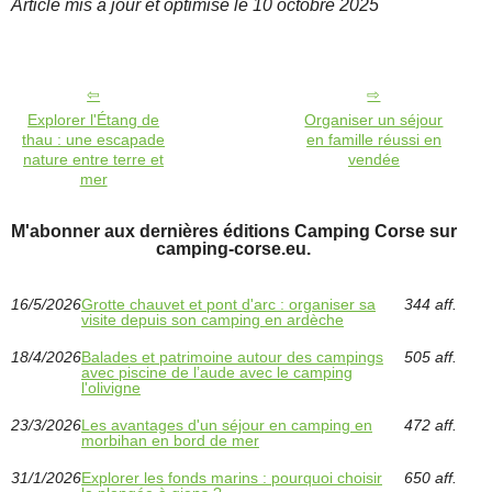
Article mis à jour et optimisé le 10 octobre 2025
Explorer l'Étang de
Organiser un séjour
thau : une escapade
en famille réussi en
nature entre terre et
vendée
mer
M'abonner aux dernières éditions Camping Corse sur
camping-corse.eu.
16/5/2026
Grotte chauvet et pont d'arc : organiser sa
344 aff.
visite depuis son camping en ardèche
18/4/2026
Balades et patrimoine autour des campings
505 aff.
avec piscine de l’aude avec le camping
l'olivigne
23/3/2026
Les avantages d'un séjour en camping en
472 aff.
morbihan en bord de mer
31/1/2026
Explorer les fonds marins : pourquoi choisir
650 aff.