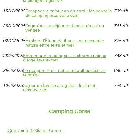
la plongée à giens ?
15/12/2025
Escapade a saint jean du gard : les conseils
739 aff.
du camping mas de la cam
28/10/2025
Organiser un séjour en famille réussi en
763 aff.
vendée
02/10/2025
Explorer l'Étang de thau : une escapade
875 aff.
nature entre terre et mer
28/9/2025
Entre mer et montagne : le charme unique
748 aff.
d’argelès-sur-mer
25/9/2025
Le périgord noir : nature et authenticité en
846 aff.
camping
10/9/2025
Séjour en famille à argelès : loisirs et
724 aff.
découvertes
Camping Corse
Que voir à Bastia en Corse...