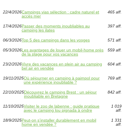
22/4/2026
Campings vias sélection : cadre naturel et
465 aff.
accès mer
17/4/2026
Passer des moments inoubliables au
397 aff.
camping les ilates
06/3/2026
Top 5 des campings dans les vosges
571 aff.
05/3/2026
Les avantages de louer un mobil-home près
559 aff.
de la plage pour vos vacances
23/2/2026
Vivre des vacances en plein air au camping
604 aff.
bel air en vendée
19/11/2025
Où séjourner en camping à paimpol pour
769 aff.
une expérience inoubliable ?
22/10/2025
Découvrez le camping Brest : un séjour
842 aff.
inoubliable en Bretagne
11/10/2025
Visiter le zoo de labenne : guide pratique
1 019
avec le camping lou pignada à ondre
aff.
18/9/2025
Peut-on s’installer durablement en mobil
1 331
home en vendée ?
aff.