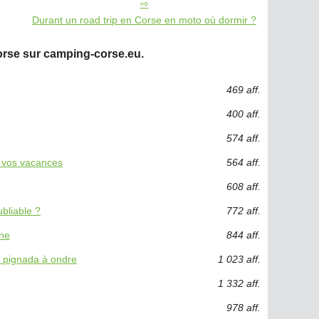
Durant un road trip en Corse en moto où dormir ?
rse sur camping-corse.eu.
469 aff.
400 aff.
574 aff.
r vos vacances
564 aff.
608 aff.
bliable ?
772 aff.
gne
844 aff.
u pignada à ondre
1 023 aff.
1 332 aff.
978 aff.