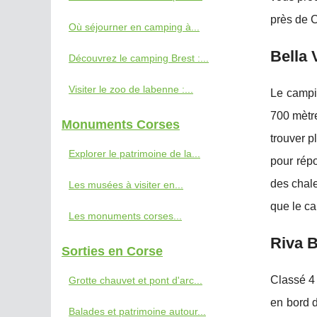
près de C
Où séjourner en camping à...
Bella 
Découvrez le camping Brest :...
Visiter le zoo de labenne :...
Le campin
700 mètre
Monuments Corses
trouver p
Explorer le patrimoine de la...
pour rép
des chale
Les musées à visiter en...
que le c
Les monuments corses...
Riva B
Sorties en Corse
Classé 4 
Grotte chauvet et pont d'arc...
en bord d
Balades et patrimoine autour...