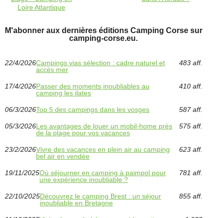
Loire Atlantique
M'abonner aux dernières éditions Camping Corse sur
camping-corse.eu.
22/4/2026
Campings vias sélection : cadre naturel et
483 aff.
accès mer
17/4/2026
Passer des moments inoubliables au
410 aff.
camping les ilates
06/3/2026
Top 5 des campings dans les vosges
587 aff.
05/3/2026
Les avantages de louer un mobil-home près
575 aff.
de la plage pour vos vacances
23/2/2026
Vivre des vacances en plein air au camping
623 aff.
bel air en vendée
19/11/2025
Où séjourner en camping à paimpol pour
781 aff.
une expérience inoubliable ?
22/10/2025
Découvrez le camping Brest : un séjour
855 aff.
inoubliable en Bretagne